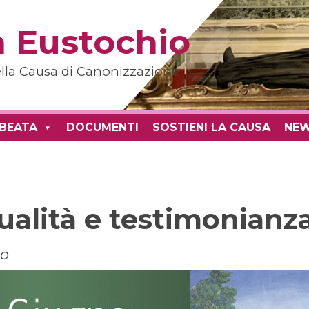
 Eustochio
della Causa di Canonizzazione
 BEATA
DOCUMENTI
SOSTIENI LA CAUSA
NE
ualità e testimonianz
co