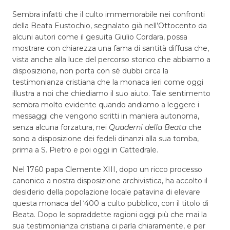
Sembra infatti che il culto immemorabile nei confronti
della Beata Eustochio, segnalato già nell’Ottocento da
alcuni autori come il gesuita Giulio Cordara, possa
mostrare con chiarezza una fama di santità diffusa che,
vista anche alla luce del percorso storico che abbiamo a
disposizione, non porta con sé dubbi circa la
testimonianza cristiana che la monaca ieri come oggi
illustra a noi che chiediamo il suo aiuto. Tale sentimento
sembra molto evidente quando andiamo a leggere i
messaggi che vengono scritti in maniera autonoma,
senza alcuna forzatura, nei
Quaderni della Beata
che
sono a disposizione dei fedeli dinanzi alla sua tomba,
prima a S. Pietro e poi oggi in Cattedrale.
Nel 1760 papa Clemente XIII, dopo un ricco processo
canonico a nostra disposizione archivistica, ha accolto il
desiderio della popolazione locale patavina di elevare
questa monaca del ‘400 a culto pubblico, con il titolo di
Beata. Dopo le sopraddette ragioni oggi più che mai la
sua testimonianza cristiana ci parla chiaramente, e per