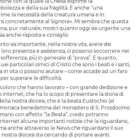
ione con la quale la Chiesa esprime la
olezza e della sua fragilità. È anche “una
rime la necessità della creatura umana e in
erirsi concretamente al Signore». Mi sembra che questa
na, pur naturale, mostri quanto oggi sia urgente una
sia anche risposta e consiglio.
to sia importante, nella nostra vita, avere dei
a loro presenza e assistenza, ci possono soccorrere nei
i sofferenza, più in generale di “prova”. E quanto,
uei particolari
amici di Cristo
che sono i beati e i santi,
a in vita ci possono aiutare – come accade ad un faro
per superare le difficoltà.
i coloro che hanno lavorato – con grande dedizione e
o internet, che ha lo scopo di presentare la storia di
della nostra diocesi, che è la beata Eustochio (al
na monaca benedettina del monastero di S. Prosdocimo
hiamano con affetto “la Beata”, credo potranno
nternet alcune importanti notizie che la riguardano,
o, ma anche attraverso le News che riguardano il suo
 nostra diocesi sta cercando di portare avanti.