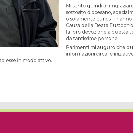
Mi sento quindi di ringraziar
sottosito diocesano, specialm
o solamente curiosi – hanno la
Causa della Beata Eustochi
la loro devozione a questa te
da tantissime persone.
Parimenti mi auguro che qu
informazioni circa le iniziat
d esse in modo attivo.
Vescovo