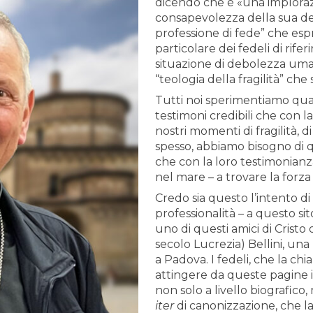
dicendo che è «una imploraz
consapevolezza della sua deb
professione di fede” che esp
particolare dei fedeli di rif
situazione di debolezza uma
“teologia della fragilità” che 
Tutti noi sperimentiamo quan
testimoni credibili che con l
nostri momenti di fragilità, d
spesso, abbiamo bisogno di q
che con la loro testimonianz
nel mare – a trovare la forza 
Credo sia questo l’intento d
professionalità – a questo sit
uno di questi amici di Cristo 
secolo Lucrezia) Bellini, u
a Padova. I fedeli, che la c
attingere da queste pagine i
non solo a livello biografic
iter
di canonizzazione, che la