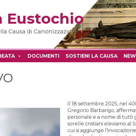
 Eustochio
della Causa di Canonizzazione
BEATA
DOCUMENTI
SOSTIENI LA CAUSA
NEW
VO
Il 18 settembre 2025, nel 40
Gregorio Barbarigo, affermavo
personale e a nome di tutti g
sorelle cristiani eleviamo al 
cui si aggiunge l’invocazione