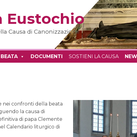
 Eustochio
della Causa di Canonizzazione
 BEATA
DOCUMENTI
SOSTIENI LA CAUSA
NEW
e nei confronti della beata
eguendo la causa di
definitiva di papa Clemente
nel Calendario liturgico di