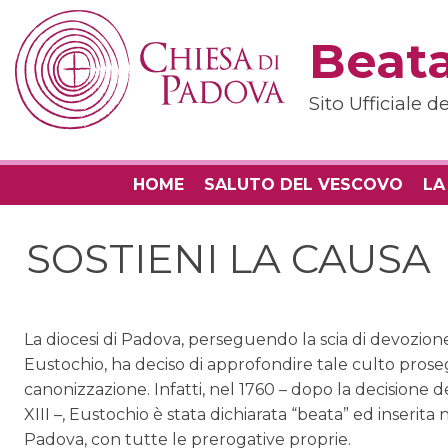
Skip
to
Beata
content
Sito Ufficiale 
HOME
SALUTO DEL VESCOVO
LA
SOSTIENI LA CAUSA
La diocesi di Padova, perseguendo la scia di devozion
Eustochio, ha deciso di approfondire tale culto pros
canonizzazione. Infatti, nel 1760 – dopo la decisione 
XIII –, Eustochio è stata dichiarata “beata” ed inserita 
Padova, con tutte le prerogative proprie.