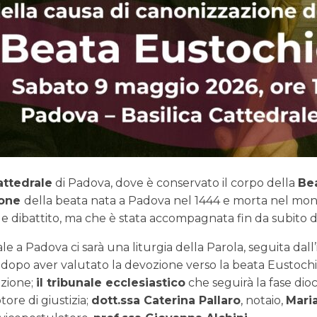
attedrale
di Padova, dove è conservato il corpo della
Be
ione
della beata nata a Padova nel 1444 e morta nel mon
e e dibattito, ma che è stata accompagnata fin da subito 
le a Padova ci sarà una liturgia della Parola, seguita dal
 dopo aver valutato la devozione verso la beata Eustochi
azione;
il tribunale ecclesiastico
che seguirà la fase dio
tore di giustizia;
dott.ssa Caterina Pallaro
, notaio,
Mari