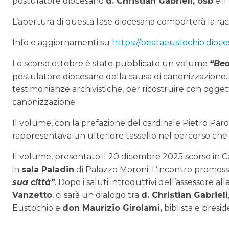
postulatore diocesano
d. Christian Gabrieli, osb
e i
L’apertura di questa fase diocesana comporterà la racc
Info e aggiornamenti su
https://beataeustochio.dioces
Lo scorso ottobre è stato pubblicato un volume
“Bea
postulatore diocesano della causa di canonizzazione. 
testimonianze archivistiche, per ricostruire con oggettivi
canonizzazione.
Il volume, con la prefazione del cardinale Pietro Paro
rappresentava un ulteriore tassello nel percorso che 
Il volume, presentato il 20 dicembre 2025 scorso in C
in
sala Paladin
di Palazzo Moroni. L’incontro promoss
sua città”
. Dopo i saluti introduttivi dell’assessore al
Vanzetto
, ci sarà un dialogo tra
d. Christian Gabrieli
Eustochio e
don Maurizio Girolami,
biblista e presi