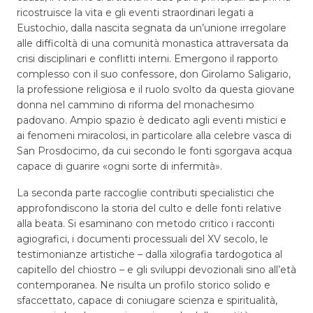
ricostruisce la vita e gli eventi straordinari legati a
Eustochio, dalla nascita segnata da un’unione irregolare
alle difficoltà di una comunità monastica attraversata da
crisi disciplinari e conflitti interni. Emergono il rapporto
complesso con il suo confessore, don Girolamo Saligario,
la professione religiosa e il ruolo svolto da questa giovane
donna nel cammino di riforma del monachesimo
padovano. Ampio spazio è dedicato agli eventi mistici e
ai fenomeni miracolosi, in particolare alla celebre vasca di
San Prosdocimo, da cui secondo le fonti sgorgava acqua
capace di guarire «ogni sorte di infermità».
La seconda parte raccoglie contributi specialistici che
approfondiscono la storia del culto e delle fonti relative
alla beata. Si esaminano con metodo critico i racconti
agiografici, i documenti processuali del XV secolo, le
testimonianze artistiche – dalla xilografia tardogotica al
capitello del chiostro – e gli sviluppi devozionali sino all’età
contemporanea. Ne risulta un profilo storico solido e
sfaccettato, capace di coniugare scienza e spiritualità,