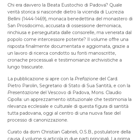
Chi era davvero la Beata Eustochio di Padova? Quale
verità storica si nasconde dietro la vicenda di Lucrezia
Bellini (1444-1469), monaca benedettina del monastero di
San Prosdocimo, accusata di ossessione demoniaca,
rinchiusa e perseguitata dalle consorelle, ma venerata dal
popolo come intercessore potente? Il volume offre una
risposta finalmente documentata e aggiornata, grazie a
un lavoro di ricerca condotto su fonti manoscritte,
cronache processuali e testimonianze archivistiche a
lungo trascurate.
La pubblicazione si apre con la
Prefazione
del Card.
Pietro Parolin, Segretario di Stato di Sua Santità, e con la
Presentazione
del Vescovo di Padova, Mons. Claudio
Cipolla: un apprezzamento istituzionale che testimonia la
rilevanza ecclesiale e culturale di questa figura di santità
tutta padovana, oggi al centro di una nuova fase del
processo di canonizzazione.
Curato da dom Christian Gabrieli, O.S.B., postulatore della
causa, il volume si articola in due parti principali. La prima