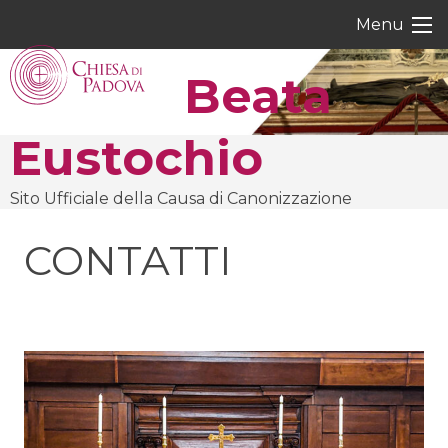
Skip
Menu
to
content
Beata
Eustochio
Sito Ufficiale della Causa di Canonizzazione
CONTATTI