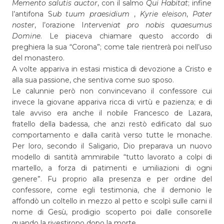
Memento salutis auctor
, con il salmo
Qui Habitat
; infine
l’antifona S
ub tuum praesidium
,
Kyrie eleison
,
Pater
noster
, l’orazione I
nterveniat pro nobis quaesumus
Domine
. Le piaceva chiamare questo accordo di
preghiera la sua “Corona”; come tale rientrerà poi nell’uso
del monastero.
A volte appariva in estasi mistica di devozione a Cristo e
alla sua passione, che sentiva come suo sposo.
Le calunnie però non convincevano il confessore cui
invece la giovane appariva ricca di virtù e pazienza; e di
tale avviso era anche il nobile Francesco de Lazara,
fratello della badessa, che anzi restò edificato dal suo
comportamento e dalla carità verso tutte le monache.
Per loro, secondo il Saligario, Dio preparava un nuovo
modello di santità ammirabile “tutto lavorato a colpi di
martello, a forza di patimenti e umiliazioni di ogni
genere”. Fu proprio alla presenza e per ordine del
confessore, come egli testimonia, che il demonio le
affondò un coltello in mezzo al petto e scolpì sulle carni il
nome di Gesù, prodigio scoperto poi dalle consorelle
quando la rivestirono dopo la morte.