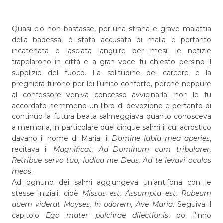
Quasi ciò non bastasse, per una strana e grave malattia
della badessa, è stata accusata di malia e pertanto
incatenata e lasciata languire per mesi; le notizie
trapelarono in città e a gran voce fu chiesto persino il
supplizio del fuoco. La solitudine del carcere e la
preghiera furono per lei l’unico conforto, perché neppure
al confessore veniva concesso avvicinarla; non le fu
accordato nemmeno un libro di devozione e pertanto di
continuo la futura beata salmeggiava quanto conosceva
a memoria, in particolare quei cinque salmi il cui acrostico
davano il nome di Maria: il
Domine labia mea aperies
,
recitava il
Magnificat, Ad Dominum cum tribularer,
Retribue servo tuo, Iudica me Deus, Ad te levavi oculos
meos
.
Ad ognuno dei salmi aggiungeva un’antifona con le
stesse iniziali, cioè
Missus est, Assumpta est, Rubeum
quem viderat Moyses, In odorem, Ave Maria
. Seguiva il
capitolo
Ego mater pulchrae dilectionis
, poi l’inno