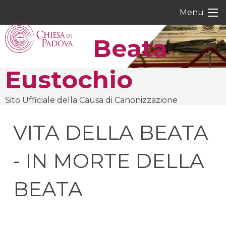
Skip
Menu
to
content
Beata
Eustochio
Sito Ufficiale della Causa di Canonizzazione
VITA DELLA BEATA
- IN MORTE DELLA
BEATA