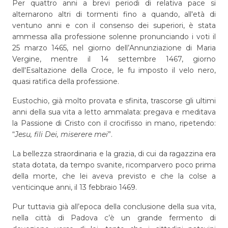
Per quattro anni a brevi periodi di relativa pace si
alternarono altri di tormenti fino a quando, all'età di
ventuno anni e con il consenso dei superiori, è stata
ammessa alla professione solenne pronunciando i voti il
25 marzo 1465, nel giorno dell’Annunziazione di Maria
Vergine, mentre il 14 settembre 1467, giorno
dell'Esaltazione della Croce, le fu imposto il velo nero,
quasi ratifica della professione.
Eustochio, già molto provata e sfinita, trascorse gli ultimi
anni della sua vita a letto ammalata: pregava e meditava
la Passione di Cristo con il crocifisso in mano, ripetendo:
“
Jesu, fili Dei, miserere mei
”.
La bellezza straordinaria e la grazia, di cui da ragazzina era
stata dotata, da tempo svanite, ricomparvero poco prima
della morte, che lei aveva previsto e che la colse a
venticinque anni, il 13 febbraio 1469.
Pur tuttavia già all’epoca della conclusione della sua vita,
nella città di Padova c’è un grande fermento di