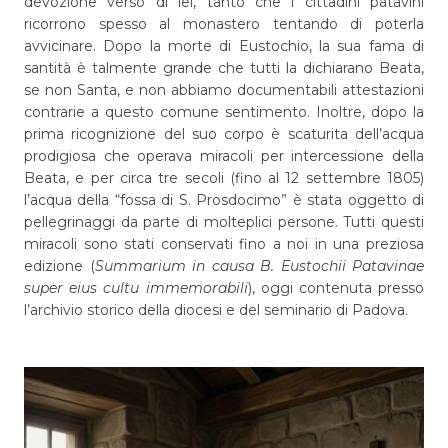
devozione verso di lei, tanto che i cittadini patavini
ricorrono spesso al monastero tentando di poterla
avvicinare. Dopo la morte di Eustochio, la sua fama di
santità è talmente grande che tutti la dichiarano Beata,
se non Santa, e non abbiamo documentabili attestazioni
contrarie a questo comune sentimento. Inoltre, dopo la
prima ricognizione del suo corpo è scaturita dell’acqua
prodigiosa che operava miracoli per intercessione della
Beata, e per circa tre secoli (fino al 12 settembre 1805)
l’acqua della “fossa di S. Prosdocimo” è stata oggetto di
pellegrinaggi da parte di molteplici persone. Tutti questi
miracoli sono stati conservati fino a noi in una preziosa
edizione (
Summarium in causa B. Eustochii Patavinae
super eius cultu immemorabili
), oggi contenuta presso
l’archivio storico della diocesi e del seminario di Padova.